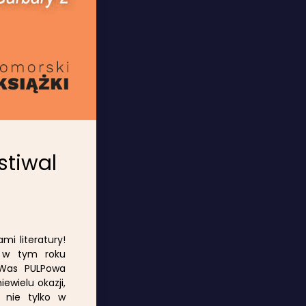
stiwal
mi literatury!
y w tym roku
 Was PULPowa
ewielu okazji,
 nie tylko w