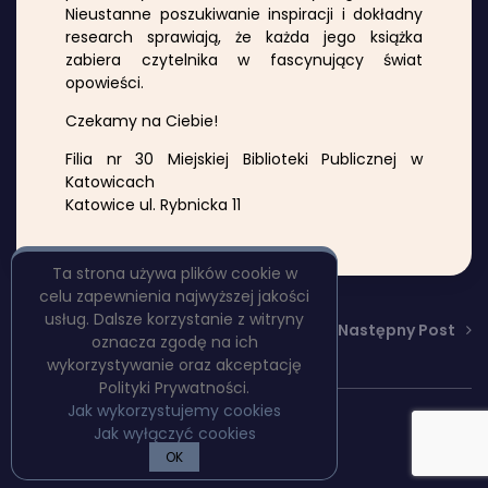
Nieustanne poszukiwanie inspiracji i dokładny
research sprawiają, że każda jego książka
zabiera czytelnika w fascynujący świat
opowieści.
Czekamy na Ciebie!
Filia nr 30 Miejskiej Biblioteki Publicznej w
Katowicach
Katowice ul. Rybnicka 11
Ta strona używa plików cookie w
celu zapewnienia najwyższej jakości
usług. Dalsze korzystanie z witryny
Poprzedni Post
Następny Post
oznacza zgodę na ich
wykorzystywanie oraz akceptację
Polityki Prywatności.
Jak wykorzystujemy cookies
Copyright © PulpBooks
Jak wyłączyć cookies
Polityka prywatności
OK