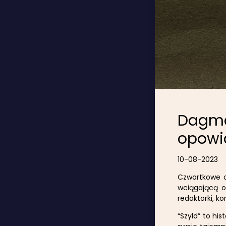
Dagma
opowia
10-08-2023
Czwartkowe op
wciągającą o
redaktorki, ko
“Szyld” to hi