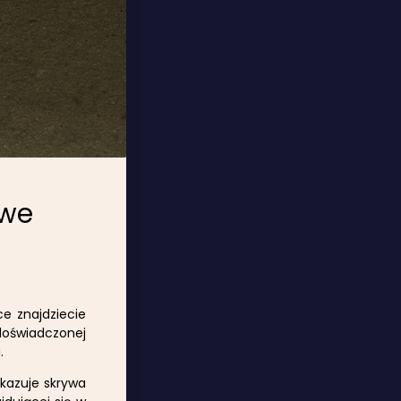
owe
ce znajdziecie
doświadczonej
.
okazuje skrywa