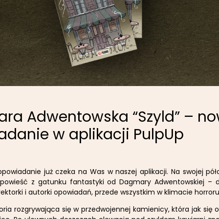
ra Adwentowska “Szyld” – n
danie w aplikacji PulpUp
owiadanie już czeka na Was w naszej aplikacji. Na swojej pół
powieść z gatunku fantastyki od Dagmary Adwentowskiej – 
rektorki i autorki opowiadań, przede wszystkim w klimacie horroru
storia rozgrywająca się w przedwojennej kamienicy, która jak się 