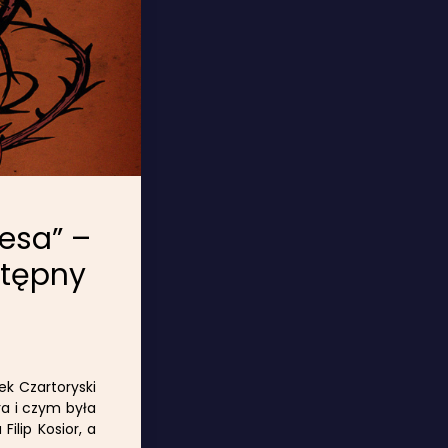
nesa” –
stępny
ek Czartoryski
ra i czym była
Filip Kosior, a