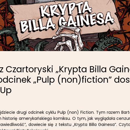
z Czartoryski „Krypta Billa Gai
odcinek „Pulp (non)fiction” do
pUp
dziecie drugi odcinek cyklu Pulp (non) Fiction. Tym razem Bart
 historię amerykańskiego komiksu. O tym, jak wyglądała cenzu
wiedliwość”, dowiecie się z tekstu „Krypta Billa Gainesa”. Czyta 