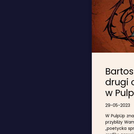
Bartos
drugi 
w Pul
29-05-2023
W PulpUp znaj
przybliży Wam
„poetycka spra