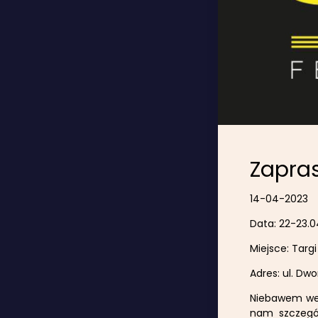
Zapras
14-04-2023
Data: 22-23.0
Miejsce: Targi 
Adres: ul. Dwo
Niebawem weź
nam szczególn