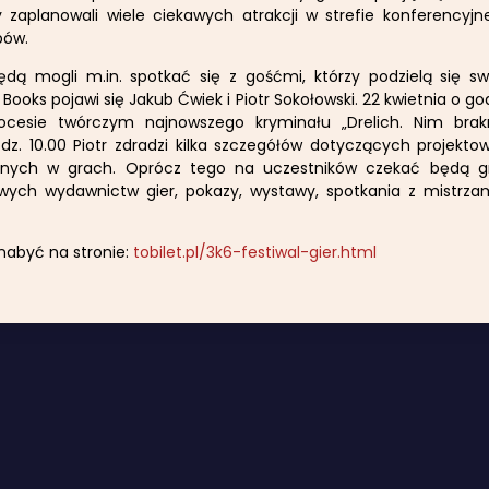
 zaplanowali wiele ciekawych atrakcji w strefie konferencyjnej
pów.
ędą mogli m.in. spotkać się z gośćmi, którzy podzielą się sw
 Books pojawi się Jakub Ćwiek i Piotr Sokołowski. 22 kwietnia o go
cesie twórczym najnowszego kryminału „Drelich. Nim brakn
dz. 10.00 Piotr zdradzi kilka szczegółów dotyczących projektowa
anych w grach. Oprócz tego na uczestników czekać będą gr
owych wydawnictw gier, pokazy, wystawy, spotkania z mistrzam
nabyć na stronie:
tobilet.pl/3k6-festiwal-gier.html