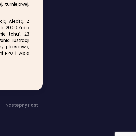
, turniejowej,
oją wiedzą. Z
dz. 20.00 Kuba
ie tchu”. 23
nia ilustracji
y planszowe,
i RPG i wiele
Następny Post