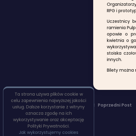
Organizatorzy
RPG i prototy
Uczestnicy b
ramienia Pulp
opowie o pro
kwietnia o go
wykorzystyw
stoiska czoł
innych.
Bilety można 
Ta strona używa plików cookie w
celu zapewnienia najwyższej jakości
Poprzedni Post
usług. Dalsze korzystanie z witryny
oznacza zgodę na ich
wykorzystywanie oraz akceptację
Polityki Prywatności.
Jak wykorzystujemy cookies