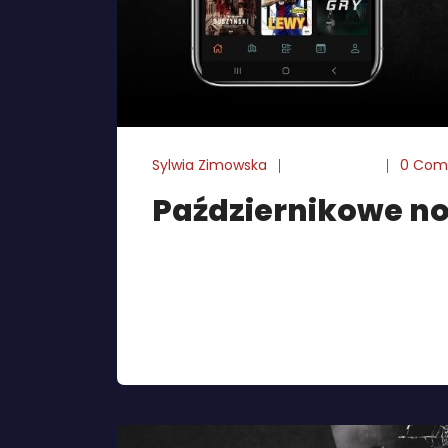
Sylwia Zimowska
10-10-2024
0 Com
Październikowe n
Miłośnicy podcastów mogą wysłuchać kolej
której Beata Skrzypczak i Piotr Mąka por
sprawdzają, czy można lubić influencera or
książek. Wydawnictwo SQN prezentuje now
kryminałów, poprzez fantastykę, aż […]