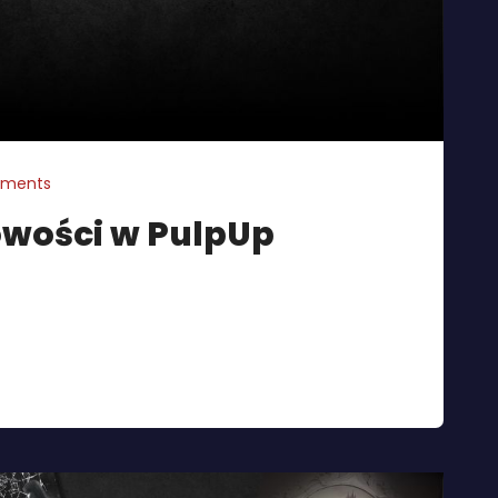
ments
owości w PulpUp
nych odcinków “Kulturalnego spięcia” – audycji, w
uszają rozmaite tematy okołoksiążkowe – tym razem
az czy w Polsce nie wydaje się zbyt dużej ilości
ości z audiobooków o różnych gatunkach – od