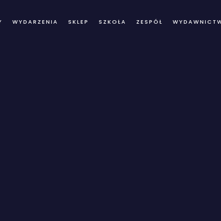
Y
WYDARZENIA
SKLEP
SZKOŁA
ZESPÓŁ
WYDAWNICT
log Details Archi