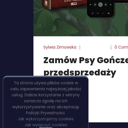
Sylwia Zimowska
22-10-2025
0 Com
Zamów Psy Gończe 
przedsprzedaży
Ta strona używa plików cookie w
Od dziś w sklepie PulpBooks można zamówić
celu zapewnienia najwyższej jakości
Najlepszego Retro Kryminału 2024 (Nagrod
usług. Dalsze korzystanie z witryny
książki dostępne jest również wydanie lim
oznacza zgodę na ich
czytelnika do Łodzi z okresu międzywojnia
wykorzystywanie oraz akceptację
lekarzem medycyny sądowej, staną kolejn
Polityki Prywatności.
Jak wykorzystujemy cookies
Jak wyłączyć cookies