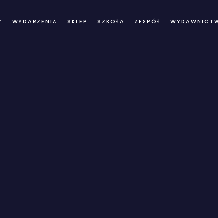
Y
WYDARZENIA
SKLEP
SZKOŁA
ZESPÓŁ
WYDAWNICT
log Details Archi