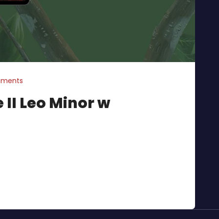
ments
II Leo Minor w
 “Psy Gończe II: Leo Minor” – kontynuację
a Festiwalu Kryminalny Magiel). Poza zwykłą wersją
itowane. Powieść Joanny Ufnalskiej ponownie zabiera
, gdzie przed Jakubem Gajcerem i jego przyjacielem,
e trudne […]