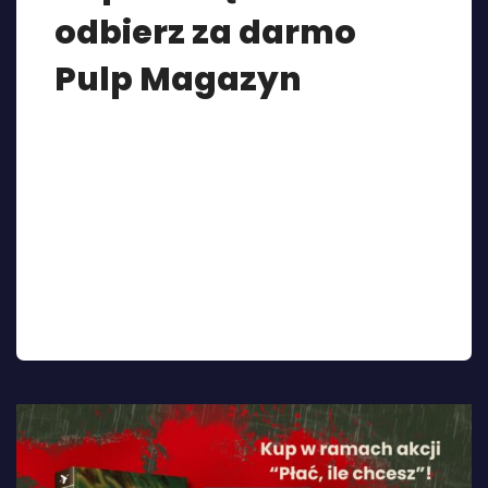
odbierz za darmo
Pulp Magazyn
W związku z niegasnącym zainteresowaniem
“Tewilą Bambi” oraz sezonem urlopowym
uznaliśmy, że przedłużymy akcję “płać, ile chcesz”
jeszcze o jeden tydzień (dokładnie do 20
sierpnia). Tak, by każdy zdążył zakupić powieść od
Jakuba Ćwieka w kwocie, którą uważa za
stosowne. ALE to nie wszystko. Chcemy
podziękować Wam za tak duże wsparcie.
Wszystkim osobom, które wzięły […]