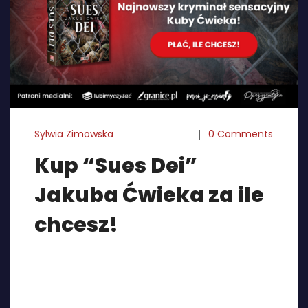
Sylwia Zimowska
24-10-2024
0 Comments
Kup “Sues Dei”
Jakuba Ćwieka za ile
chcesz!
Proboszcz kinomaniak i młody wikary z nowym
przydziałem. Wdowa po legendarnym policjancie.
Funkcjonariusz z ciemną przeszłością. Ich losy
połączy brutalny napad rabunkowy na autokar