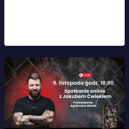
„Tewila Bambi”. To wyjątkowa inicjatywa, która
ma na celu wsparcie autora i dotarcie do jak
najszerszego grona czytelników – także wśród
osób, których trudna sytuacja finansowa nie
pozwala na zakup książki w tradycyjnej cenie. Od
6 sierpnia […]