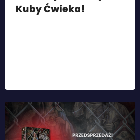
Kuby Ćwieka!
Zbiórka na “Sues Dei”, czyli nowy kryminał Kuby
Ćwieka trwa, a my dorzucamy jeszcze promocję
dla osób, które chciałyby nadrobić zaległości i
poznać inne książki tego autora. Kupując “Sues
Dei” z kodem KUBA otrzymacie 20% zniżki na
dowolną powieść Ćwieka: Przypominamy, że
zbiórka trwa do
8.11!https://pulpbooks.pl/kategoria-
produktu/plac-ile-chcesz/