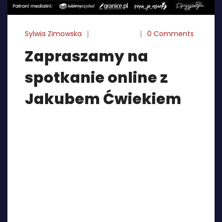
Sylwia Zimowska
05-11-2024
0 Comments
Zapraszamy na
spotkanie online z
Jakubem Ćwiekiem
Już w najbliższą sobotę tzn. 9.11 o godz. 18:00
odbędzie się spotkanie online z Jakubem
Ćwiekiem poświęcone jego najnowszej powieści
“Sues Dei”. Rozmowę poprowadzi nasza
redaktorka naczelna Agnieszka Włoka.
Wydarzenie będzie transmitowane zarówno na
facebookowym fanpage’u PulpBooks jak i
fanpage’u Agnieszka Włoka – Pomiędzy Stronami.
Zachęcamy serdecznie do zadawania pytań w
trakcie wydarzenia, ale jeżeli […]