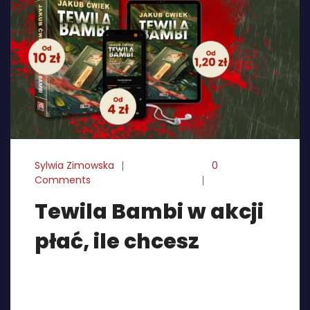
Sylwia Zimowska
06-08-2025
0
Comments
Tewila Bambi w akcji
płać, ile chcesz
Z przyjemnością informujemy o starcie akcji
promocyjnej „Płać, ile chcesz”, która towarzyszy
premierze najnowszej książki Jakuba Ćwieka –