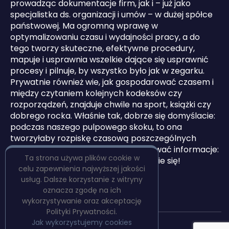
prowadząc dokumentacje firm, jak i – już jako
specjalistka ds. organizacji i umów – w dużej spółce
państwowej. Ma ogromną wprawę w
optymalizowaniu czasu i wydajności pracy, a do
tego tworzy skuteczne, efektywne procedury,
mapuje i usprawnia wszelkie dające się usprawnić
procesy i pilnuje, by wszystko było jak w zegarku.
Prywatnie również wie, jak gospodarować czasem i
między czytaniem kolejnych kodeksów czy
rozporządzeń, znajduje chwile na sport, książki czy
dobrego rocka. Właśnie tak, dobrze się domyślacie:
podczas naszego pulpowego skoku, to ona
tworzyłaby rozpiskę czasową poszczególnych
etapów, by potem przez radio podawać informacje:
Ta strona używa plików cookie w
zostało trzydzieści sekund, pospieszcie się!
celu zapewnienia najwyższej jakości
usług. Dalsze korzystanie z witryny
oznacza zgodę na ich
wykorzystywanie oraz akceptację
Polityki Prywatności.
Jak wykorzystujemy cookies
Copyright © PulpBooks