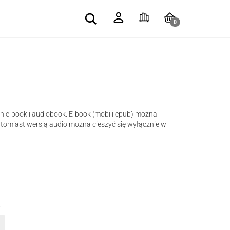
Search
0
h e-book i audiobook. E-book (mobi i epub) można
atomiast wersją audio można cieszyć się wyłącznie w
.