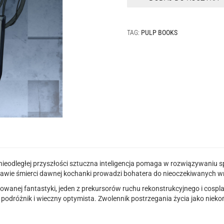
TAG:
PULP BOOKS
W nieodległej przyszłości sztuczna inteligencja pomaga w rozwiązywani
rawie śmierci dawnej kochanki prowadzi bohatera do nieoczekiwanych w
mowanej fantastyki, jeden z prekursorów ruchu rekonstrukcyjnego i cosp
h, podróżnik i wieczny optymista. Zwolennik postrzegania życia jako nie