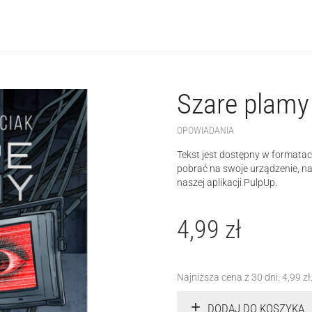
Szare plamy
OPOWIADANIA
Tekst jest dostępny w formatac
pobrać na swoje urządzenie, n
naszej aplikacji PulpUp.
4,99
zł
Najniższa cena z 30 dni:
4,99
zł
DODAJ DO KOSZYKA