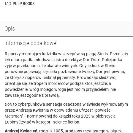
TAG:
PULP BOOKS
Opis
Informacje dodatkowe
Ripperzy mordujący ludzi dla wszczepów są plagą Steris. Przed laty
ich ofiarą padła młodsza siostra detektyw Dori Drax. Policjantka
żyje w przekonaniu, że ukarała winnych. Gdy jednak w Steris
ponownie pojawiają się ciała pozbawione twarzy, Dori jest pewna,
że któryś z ripperów uniknął jej zemsty. Prowadząc śledztwo,
orientuje się, że tropem morderców podąża ktoś jeszcze, a
powiedzenie: wróg mojego wroga jest moim przyjacielem, nie
zawsze jest zgodne z prawdą.
Dori
to cyberpunkowa sensacja osadzona w świecie wykreowanym
przez Andrzeja Kwietnia w opowiadaniu
Chrzest
i powieści
Metamorf
– nominowanej do książki roku 2023 w plebiscycie
LubimyCzytać w kategorii science fiction.
Andrzej Kwiecień
, rocznik 1985, urodzony trzynastego w piątek –