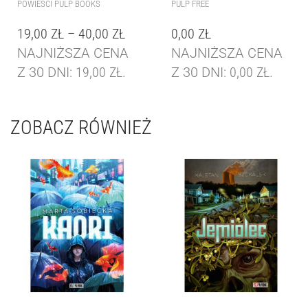
POWIEŚCI PULP BOOKS
PULP FREE
19,00
ZŁ
–
40,00
ZŁ
0,00
ZŁ
NAJNIŻSZA CENA
NAJNIŻSZA CENA
Z 30 DNI:
19,00
ZŁ
.
Z 30 DNI:
0,00
ZŁ
.
ZOBACZ RÓWNIEŻ