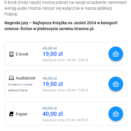
E-book (mobi i epub) można pobrać na swoje urządzenie, natomiast
wersją audio można cieszyć się wyłącznie w naszej aplikacji
PulpUp.
Nagroda jury – Najlepsza Książka na Jesień 2024 w kategorii
science-fiction w plebiscycie serwisu Granice.pl.
49,90
zł
19,00
zł
E-book
Najniższa cena z 30 dni:
15,00
zł
.
Audiobook
49,90
zł
19,00
zł
Dostępny w naszej
Najniższa cena z 30 dni:
15,00
zł
.
aplikacji PulpUp
49,90
zł
40,00
zł
Papier
Najniższa cena z 30 dni:
40,00
zł
.