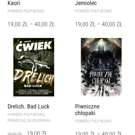
Kaori
Jemiolec
POWIEŚCI PULP BOOKS
POWIEŚCI PULP BOOKS
19,00
ZŁ
–
40,00
ZŁ
19,00
ZŁ
–
40,00
ZŁ
Drelich. Bad Luck
Piwniczne
chłopaki
,
POWIEŚCI PULP BOOKS
,
PROMOCJE
SŁUCHOWISKA
POWIEŚCI PULP BOOKS
19,00
ZŁ
19,00
ZŁ
–
40,00
ZŁ
30,00
ZŁ