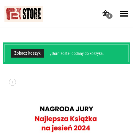
Toggle Menu
1
Zobacz koszyk
„Dori” został dodany do koszyka.
+