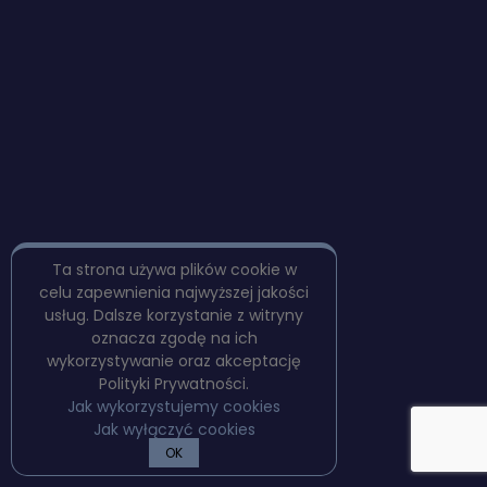
Ta strona używa plików cookie w
celu zapewnienia najwyższej jakości
usług. Dalsze korzystanie z witryny
oznacza zgodę na ich
wykorzystywanie oraz akceptację
Polityki Prywatności.
Jak wykorzystujemy cookies
Jak wyłączyć cookies
OK