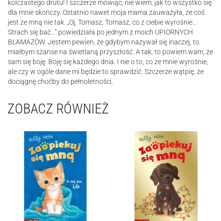
kolczastego drutu! I szczerze mówiąc, nie wiem, jak to wszystko się
dla mnie skończy. Ostatnio nawet moja mama zauważyła, że coś
jest ze mną nie tak. „Oj, Tomasz, Tomasz, co z ciebie wyrośnie…
Strach się bać…” powiedziała po jednym z moich UPIORNYCH
BLAMAŻÓW. Jestem pewien, że gdybym nazywał się inaczej, to
miałbym szanse na świetlaną przyszłość. A tak, to powiem wam, że
sam się boję. Boję się każdego dnia. I nie o to, co ze mnie wyrośnie,
ale czy w ogóle dane mi będzie to sprawdzić. Szczerze wątpię, że
dociągnę choćby do pełnoletności.
ZOBACZ RÓWNIEŻ