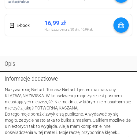
aplikacji PulpUp
16,99
zł
E-book
Najniższa cena z 30 dni:
16,99
zł
.
Opis
Informacje dodatkowe
Nazywam się Niefart. Tomasz Niefart. I jestem naznaczony
KLĄTWĄ NAZWISKA. W konsekwencji moje życie jest pasmem
nieustających nieszczęść. Nie ma dnia, w którym nie musiałbym się
mierzyć z jakąś POTWORNĄ KASZANĄ.
Do tego moje porażki zwykle są publiczne. A wydawać by się
mogło, że życie nastolatka to bułka z masłem. Całkiem możliwe, że
u niektórych tak to wygląda. Ale ja mam kompletnie inne
doświadczenia w tej materii. Moje raczej przypomina kłębek…