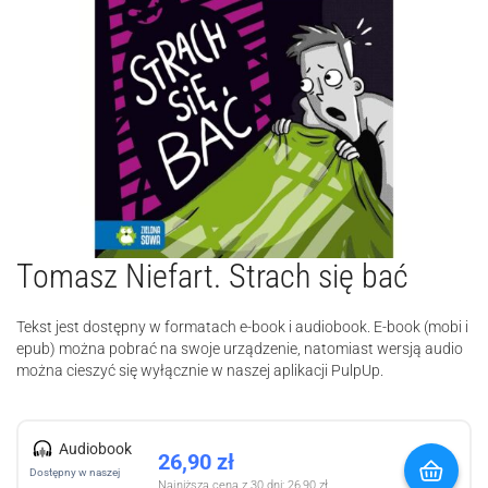
Tomasz Niefart. Strach się bać
Tekst jest dostępny w formatach e-book i audiobook. E-book (mobi i
epub) można pobrać na swoje urządzenie, natomiast wersją audio
można cieszyć się wyłącznie w naszej aplikacji PulpUp.
Audiobook
26,90
zł
Dostępny w naszej
Najniższa cena z 30 dni:
26,90
zł
.