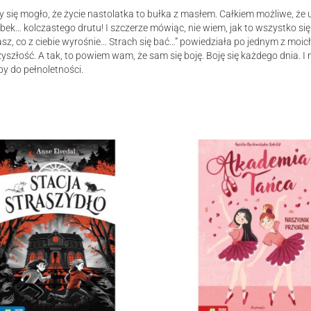
 się mogło, że życie nastolatka to bułka z masłem. Całkiem możliwe, że 
ębek… kolczastego drutu! I szczerze mówiąc, nie wiem, jak to wszystko s
Tomasz, co z ciebie wyrośnie… Strach się bać…” powiedziała po jednym 
szłość. A tak, to powiem wam, że sam się boję. Boję się każdego dnia. I n
by do pełnoletności.