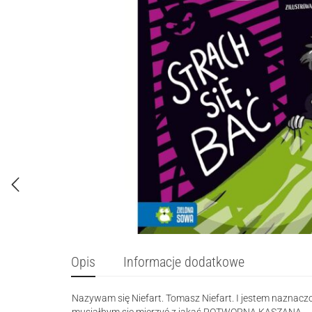
Opis
Informacje dodatkowe
Nazywam się Niefart. Tomasz Niefart. I jestem naznac