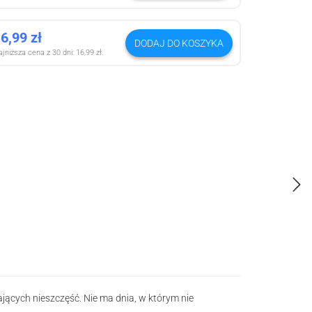
16,99
zł
DODAJ DO KOSZYKA
jniższa cena z 30 dni:
16,99
zł
.
ących nieszczęść. Nie ma dnia, w którym nie