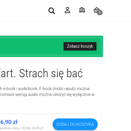
Search
1
Zobacz koszyk
rt. Strach się bać
h e-book i audiobook. E-book (mobi i epub) można
atomiast wersją audio można cieszyć się wyłącznie w
26,90
zł
DODAJ DO KOSZYKA
jniższa cena z 30 dni:
26,90
zł
.