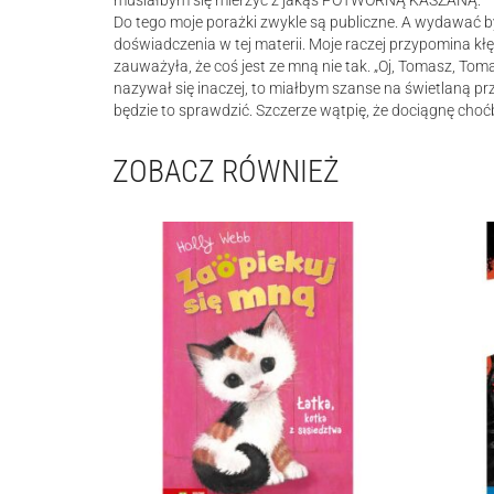
musiałbym się mierzyć z jakąś POTWORNĄ KASZANĄ.
Do tego moje porażki zwykle są publiczne. A wydawać by
doświadczenia w tej materii. Moje raczej przypomina kł
zauważyła, że coś jest ze mną nie tak. „Oj, Tomasz, 
nazywał się inaczej, to miałbym szanse na świetlaną przy
będzie to sprawdzić. Szczerze wątpię, że dociągnę choć
ZOBACZ RÓWNIEŻ