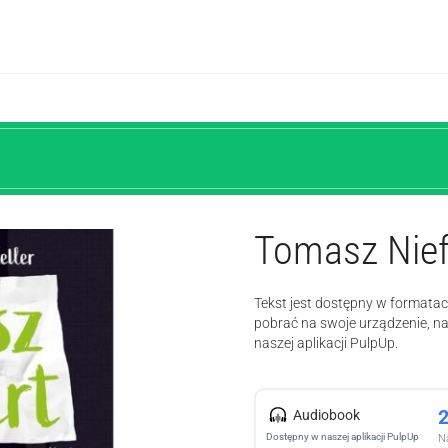
Tomasz Niefa
Tekst jest dostępny w formatac
pobrać na swoje urządzenie, n
naszej aplikacji PulpUp.
Audiobook
Dostępny w naszej aplikacji PulpUp
Na