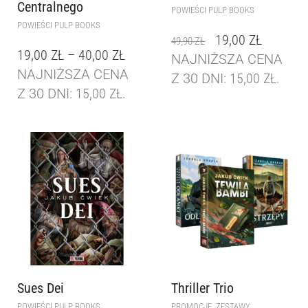
Centralnego
POWIEŚCI PULP BOOKS
POWIEŚCI PULP BOOKS
19,00
ZŁ
49,90
ZŁ
19,00
ZŁ
–
40,00
ZŁ
NAJNIŻSZA CENA
NAJNIŻSZA CENA
Z 30 DNI:
15,00
ZŁ
.
Z 30 DNI:
15,00
ZŁ
.
Sues Dei
Thriller Trio
,
POWIEŚCI PULP BOOKS
PROMOCJE
ZESTAWY