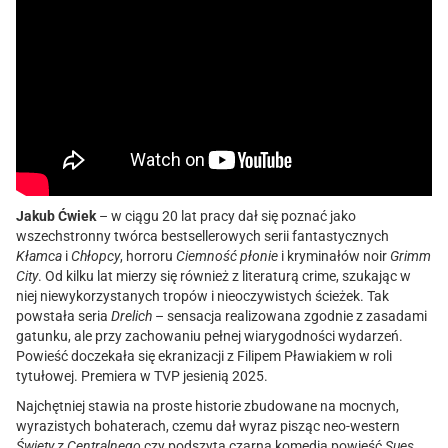
Jakub Ćwiek
– w ciągu 20 lat pracy dał się poznać jako
wszechstronny twórca bestsellerowych serii fantastycznych
Kłamca
i
Chłopcy
, horroru
Ciemność płonie
i kryminałów noir
Grimm
City
. Od kilku lat mierzy się również z literaturą crime, szukając w
niej niewykorzystanych tropów i nieoczywistych ścieżek. Tak
powstała seria
Drelich
– sensacja realizowana zgodnie z zasadami
gatunku, ale przy zachowaniu pełnej wiarygodności wydarzeń.
Powieść doczekała się ekranizacji z Filipem Pławiakiem w roli
tytułowej. Premiera w TVP jesienią 2025
.
Najchętniej stawia na proste historie zbudowane na mocnych,
wyrazistych bohaterach, czemu dał wyraz pisząc neo-western
Święty z Centralnego
czy podszytą czarną komedią powieść
Sues