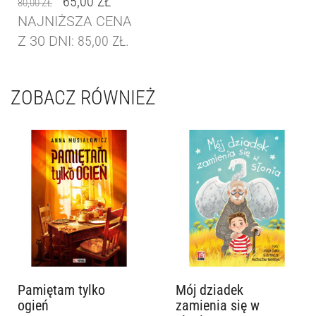
65,00
ZŁ
80,00
ZŁ
NAJNIŻSZA CENA
Z 30 DNI:
85,00
ZŁ
.
ZOBACZ RÓWNIEŻ
Pamiętam tylko
Mój dziadek
ogień
zamienia się w