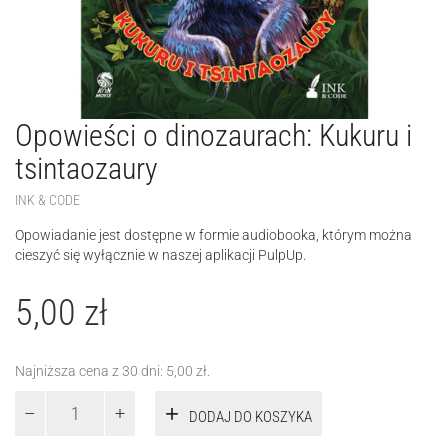
Opowieści o dinozaurach: Kukuru i
tsintaozaury
INK & CODE
Opowiadanie jest dostępne w formie audiobooka, którym można
cieszyć się wyłącznie w naszej aplikacji PulpUp.
5,00
zł
Najniższa cena z 30 dni:
5,00
zł
.
ilość
DODAJ DO KOSZYKA
Opowieści
o