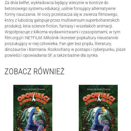
Za dnia belfer, wykładowca będący wiecznie w kontrze do
betonowego systemu edukacji, usilnie forsujący alternatywne
formy nauczania. W nocy przeistacza się w zwierza filmowego,
który z lubością galopuje przez multiwersum superbohaterskich
produkcji, kina science-fiction, fantasy i wszelakich animacji.
Współpracuje z kilkoma wydawnictwami i czasopismami, w tym
film.org.pl i NETFILM. Miłośnik i koneser popkultury nieustannie
poszukujący w niej człowieka. Fan gier bez prądu, literatury,
dinozaurów i Batmana. Rozkochany w postapo i cyberpunku, pisze
powieści i opowiadania SF, a także baśnie dla synka.
ZOBACZ RÓWNIEŻ