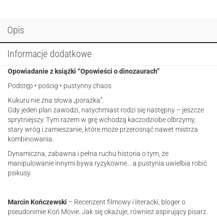
dinozaurach:
Kukuru
i
Opis
tsintaozaury
Informacje dodatkowe
Opowiadanie z książki “Opowieści o dinozaurach”
Podstęp • pościg • pustynny chaos
Kukuru nie zna słowa „porażka”.
Gdy jeden plan zawodzi, natychmiast rodzi się następny – jeszcze
sprytniejszy. Tym razem w grę wchodzą kaczodziobe olbrzymy,
stary wróg i zamieszanie, które może przerosnąć nawet mistrza
kombinowania.
Dynamiczna, zabawna i pełna ruchu historia o tym, że
manipulowanie innymi bywa ryzykowne… a pustynia uwielbia robić
psikusy.
Marcin Kończewski
– Recenzent filmowy i literacki, bloger o
pseudonimie Koń Movie. Jak się okazuje, również aspirujący pisarz.