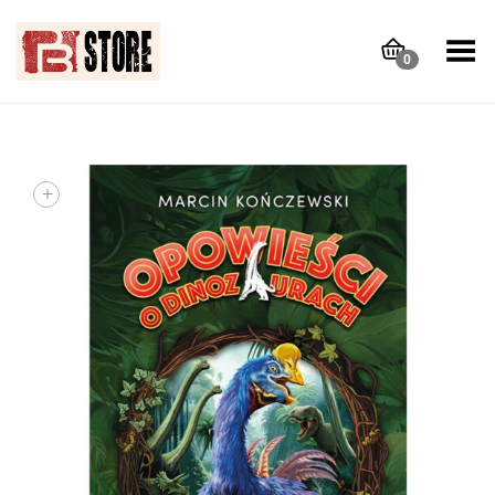
Toggle Menu
0
+