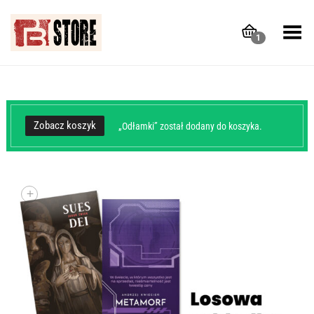
Toggle Menu
1
Zobacz koszyk
„Odłamki” został dodany do koszyka.
+