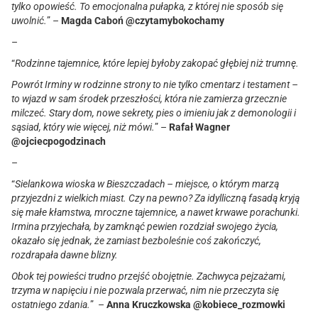
tylko opowieść. To emocjonalna pułapka, z której nie sposób się
uwolnić.
” –
Magda Caboń @czytamybokochamy
–
“
Rodzinne tajemnice, które lepiej byłoby zakopać głębiej niż trumnę.
Powrót Irminy w rodzinne strony to nie tylko cmentarz i testament –
to wjazd w sam środek przeszłości, która nie zamierza grzecznie
milczeć. Stary dom, nowe sekrety, pies o imieniu jak z demonologii i
sąsiad, który wie więcej, niż mówi.
” –
Rafał Wagner
@ojciecpogodzinach
–
“
Sielankowa wioska w Bieszczadach – miejsce, o którym marzą
przyjezdni z wielkich miast. Czy na pewno? Za idylliczną fasadą kryją
się małe kłamstwa, mroczne tajemnice, a nawet krwawe porachunki.
Irmina przyjechała, by zamknąć pewien rozdział swojego życia,
okazało się jednak, że zamiast bezboleśnie coś zakończyć,
rozdrapała dawne blizny.
Obok tej powieści trudno przejść obojętnie. Zachwyca pejzażami,
trzyma w napięciu i nie pozwala przerwać, nim nie przeczyta się
ostatniego zdania.
” –
Anna Kruczkowska @kobiece_rozmowki