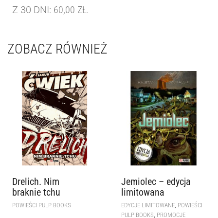
Z 30 DNI:
60,00
ZŁ
.
ZOBACZ RÓWNIEŻ
Drelich. Nim
Jemiolec – edycja
braknie tchu
limitowana
,
POWIEŚCI PULP BOOKS
EDYCJE LIMITOWANE
POWIEŚCI
,
PULP BOOKS
PROMOCJE