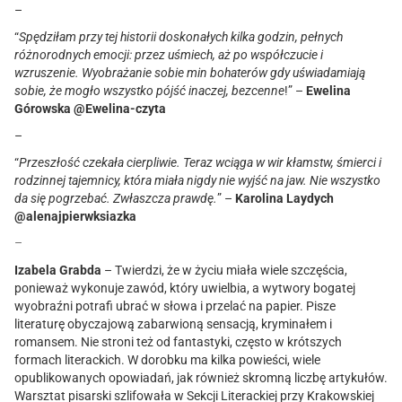
–
“
Spędziłam przy tej historii doskonałych kilka godzin, pełnych
różnorodnych emocji: przez uśmiech, aż po współczucie i
wzruszenie. Wyobrażanie sobie min bohaterów gdy uświadamiają
sobie, że mogło wszystko pójść inaczej, bezcenne
!” –
Ewelina
Górowska @Ewelina-czyta
–
“
Przeszłość czekała cierpliwie. Teraz wciąga w wir kłamstw, śmierci i
rodzinnej tajemnicy, która miała nigdy nie wyjść na jaw. Nie wszystko
da się pogrzebać. Zwłaszcza prawdę.
” –
Karolina Laydych
@alenajpierwksiazka
–
Izabela Grabda
–
Twierdzi, że w życiu miała wiele szczęścia,
ponieważ wykonuje zawód, który uwielbia, a wytwory bogatej
wyobraźni potrafi ubrać w słowa i przelać na papier. Pisze
literaturę obyczajową zabarwioną sensacją, kryminałem i
romansem. Nie stroni też od fantastyki, często w krótszych
formach literackich. W dorobku ma kilka powieści, wiele
opublikowanych opowiadań, jak również skromną liczbę artykułów.
Warsztat pisarski szlifowała w Sekcji Literackiej przy Krakowskiej