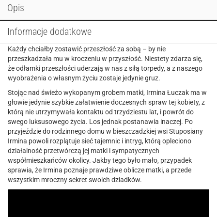
Opis
Informacje dodatkowe
Każdy chciałby zostawić przeszłość za sobą – by nie
przeszkadzała mu w kroczeniu w przyszłość. Niestety zdarza się,
że odłamki przeszłości uderzają w nas z siłą torpedy, a z naszego
wyobrażenia o własnym życiu zostaje jedynie gruz.
Stojąc nad świeżo wykopanym grobem matki, Irmina Łuczak ma w
głowie jedynie szybkie załatwienie doczesnych spraw tej kobiety, z
którą nie utrzymywała kontaktu od trzydziestu lat, i powrót do
swego luksusowego życia. Los jednak postanawia inaczej. Po
przyjeździe do rodzinnego domu w bieszczadzkiej wsi Stuposiany
Irmina powoli rozplątuje sieć tajemnic i intryg, którą opleciono
działalność przetwórczą jej matki i sympatycznych
współmieszkańców okolicy. Jakby tego było mało, przypadek
sprawia, że Irmina poznaje prawdziwe oblicze matki, a przede
wszystkim mroczny sekret swoich dziadków.