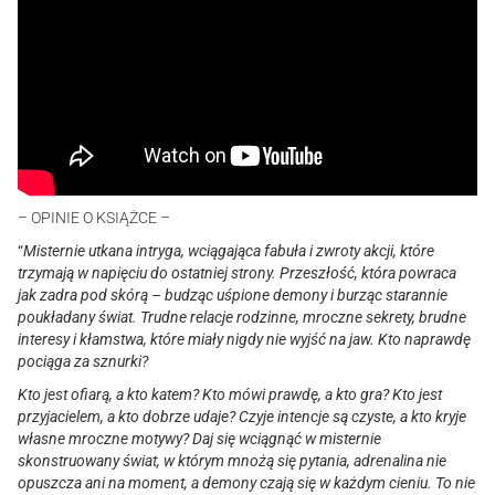
– OPINIE O KSIĄŻCE –
“
Misternie utkana intryga, wciągająca fabuła i zwroty akcji, które
trzymają w napięciu do ostatniej strony. Przeszłość, która powraca
jak zadra pod skórą – budząc uśpione demony i burząc starannie
poukładany świat. Trudne relacje rodzinne, mroczne sekrety, brudne
interesy i kłamstwa, które miały nigdy nie wyjść na jaw. Kto naprawdę
pociąga za sznurki?
Kto jest ofiarą, a kto katem? Kto mówi prawdę, a kto gra? Kto jest
przyjacielem, a kto dobrze udaje? Czyje intencje są czyste, a kto kryje
własne mroczne motywy? Daj się wciągnąć w misternie
skonstruowany świat, w którym mnożą się pytania, adrenalina nie
opuszcza ani na moment, a demony czają się w każdym cieniu. To nie