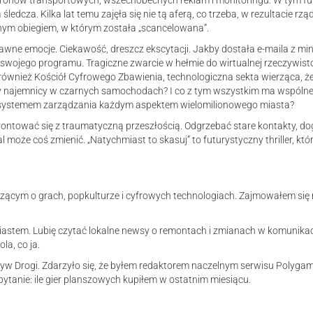
ów transportowych, wszechobecnych reklam i monitoringu. W tym futu
edcza. Kilka lat temu zajęła się nie tą aferą, co trzeba, w rezultacie rzą
alnym obiegiem, w którym została „scancelowana”.
wne emocje. Ciekawość, dreszcz ekscytacji. Jakby dostała e-maila z min
swojego programu. Tragiczne zwarcie w hełmie do wirtualnej rzeczywisto
ównież Kościół Cyfrowego Zbawienia, technologiczna sekta wierząca, że ży
najemnicy w czarnych samochodach? I co z tym wszystkim ma wspólnego
systemem zarządzania każdym aspektem wielomilionowego miasta?
ontować się z traumatyczną przeszłością. Odgrzebać stare kontakty, doga
 może coś zmienić. „Natychmiast to skasuj” to futurystyczny thriller, któ
szącym o grach, popkulturze i cyfrowych technologiach. Zajmowałem się 
miastem. Lubię czytać lokalne newsy o remontach i zmianach w komunikac
la, co ja.
 Drogi. Zdarzyło się, że byłem redaktorem naczelnym serwisu Polygami
ytanie: ile gier planszowych kupiłem w ostatnim miesiącu.