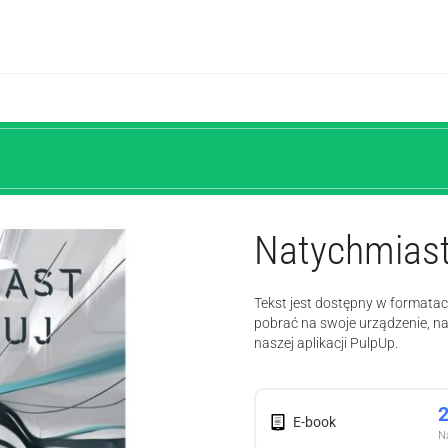
Natychmiast
Tekst jest dostępny w formata
pobrać na swoje urządzenie, n
naszej aplikacji PulpUp.
E-book
Na