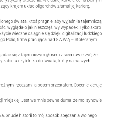
rystyczny otoczeniu, w ciasnej kawalerce na Dolnym
dzący krajem układ oligarchów złamał jej karierę.
ionego świata. Ktoś pragnie, aby wyjaśniła tajemniczą
ści wyglądało jak nieszczęśliwy wypadek. Tylko skoro
cie wieczne osiągnie się dzięki digitalizacji ludzkiego
 Polis, firma pracująca nad S.A.W.Ą – Stołecznym
dać się z tajemniczym głosem z sieci i uwierzyć, że
ry zabiera czytelnika do świata, który na naszych
rożnymi rzeczami, a potem przestałem. Obecnie kieruję
ji miejskiej. Jest we mnie pewna duma, że moi synowie
a. Snucie historii to mój sposób spędzania wolnego