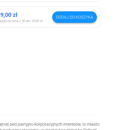
29,00
zł
DODAJ DO KOSZYKA
jniższa cena z 30 dni:
29,00
zł
.
nej sieci partyjno-korporacyjnych interesów, to miasto