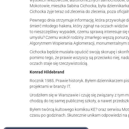
wysokich wieżowców, autonomicznych samochodów, dron
Mokotowie, mieszka Sabina Cichocka, była dziennikarka śl
Cichocka żyje teraz od zlecenia do zlecenia, poza oficj
Pewnego dnia otrzymuje informację, która przywołuje da
śmierć młodego hakera, który zginął na oczach widzów 
to nieszczęśliwy wypadek, czemu sprawą interesuje się r
umysłu? Czemu wokół rodziny zmarłego węszą ponurzy 
Algorytmem Wspierania Aglomeracji, monumentalnym 
Cichocka będzie musiała opuścić swoją skorupę i skonfr
pomimo tego, że prawie wszyscy są przeciwko niej, nadal
oczach staje się rzeczywistością.
Konrad Hildebrand
Rocznik 1985. Prawie historyk. Byłem dziennikarzem pi
projektami w branży IT.
Urodziłem się w Warszawie i czuję się związany z tym 
chodzą do tej samej publicznej szkoły, a nawet przedszko
Byłem twórcą kultowego komiksu KE? oraz serwisu Motyw
czasu po godzinach. Skutecznie unikam odpowiedzi na p