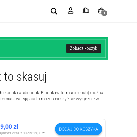
Search
1
Zobacz koszyk
 to skasuj
ch e-book i audiobook. E-book (w formacie epub) można
atomiast wersją audio można cieszyć się wyłącznie w
29,00
zł
DODAJ DO KOSZYKA
jniższa cena z 30 dni:
29,00
zł
.