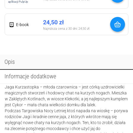
aplikacji PulpUp
24,50
zł
E-book
Najniższa cena z 30 dni:
24,50
zł
.
Opis
Informacje dodatkowe
Jaga Kurzastopka – młoda czarownica – jest córką uzdrowicielki
magicznych stworzeń i hodowcy chat na kurzych nogach. Mieszka
w Zaklętych Kotlinach, w wiosce Klekotki, a jej najlepszym kumplem
jest Cykor – mała chata wielkości domku dla lalek.
Podczas Targowiska Nocy Letniej ktoś napada na wioskę – porywa
rodziców Jagi i kradnie cenne jaja, z których wkrótce mają się
wylęgnąć nowe chaty na kurzych nogach. Ten, kto to zrobił, działa
na zlecenie potężnego mocodawcy i chce użyć jaj do