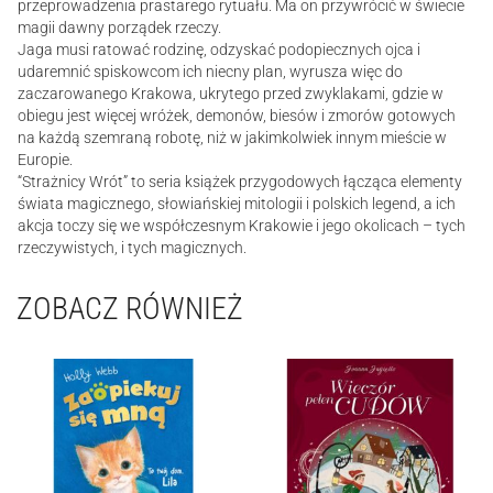
przeprowadzenia prastarego rytuału. Ma on przywrócić w świecie
magii dawny porządek rzeczy.
Jaga musi ratować rodzinę, odzyskać podopiecznych ojca i
udaremnić spiskowcom ich niecny plan, wyrusza więc do
zaczarowanego Krakowa, ukrytego przed zwyklakami, gdzie w
obiegu jest więcej wróżek, demonów, biesów i zmorów gotowych
na każdą szemraną robotę, niż w jakimkolwiek innym mieście w
Europie.
“Strażnicy Wrót” to seria książek przygodowych łącząca elementy
świata magicznego, słowiańskiej mitologii i polskich legend, a ich
akcja toczy się we współczesnym Krakowie i jego okolicach – tych
rzeczywistych, i tych magicznych.
ZOBACZ RÓWNIEŻ