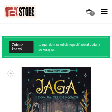
Toggle Menu
1
Zobacz
„Jaga i dom na orlich nogach” został dodany
koszyk
do koszyka.
+