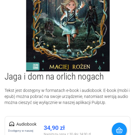
Jaga i dom na orlich nogach
Tekst jest dostępny w formatach e-book i audiobook. E-book (mobi i
epub) można pobrać na swoje urządzenie, natomiast wersją audio
można cieszyć się wyłącznie w naszej aplikacji PulpUp.
Audiobook
34,90
zł
Dostępny w naszej
Najniższa cena z 30 dni:
34,90
zł
.