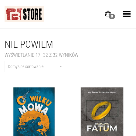
Toggle Menu
0
NIE POWIEM
WYŚWIETLANIE 17–32 Z 32 WYNIKÓW
Domyślne sortowanie