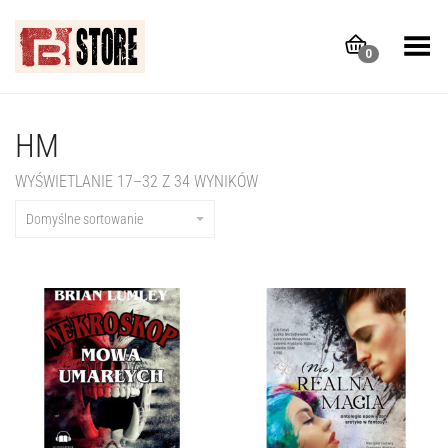
Toggle Menu
0
HM
WYŚWIETLANIE 17–32 Z 34 WYNIKÓW
Domyślne sortowanie