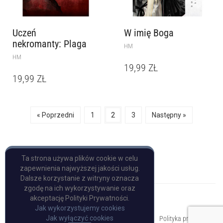
Uczeń
W imię Boga
nekromanty: Plaga
HM
HM
19,99
ZŁ
19,99
ZŁ
« Poprzedni
1
2
3
Następny »
Ta strona używa plików cookie w celu
zapewnienia najwyższej jakości usług.
Dalsze korzystanie z witryny oznacza
zgodę na ich wykorzystywanie oraz
akceptację Polityki Prywatności.
Jak wykorzystujemy cookies
Copyright © Pulp Books
Jak wyłączyć cookies
Polityka prywatności