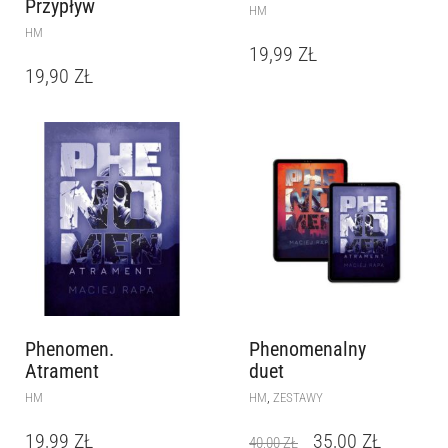
Przypływ
HM
HM
19,99
ZŁ
19,90
ZŁ
Phenomen.
Phenomenalny
Atrament
duet
,
HM
HM
ZESTAWY
19,99
ZŁ
35,00
ZŁ
40,00
ZŁ