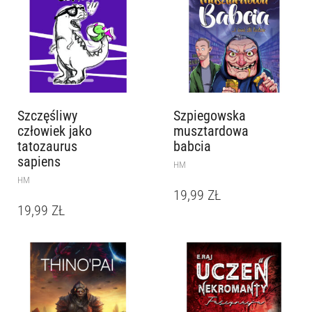
Szczęśliwy
Szpiegowska
człowiek jako
musztardowa
tatozaurus
babcia
sapiens
HM
HM
19,99
ZŁ
19,99
ZŁ