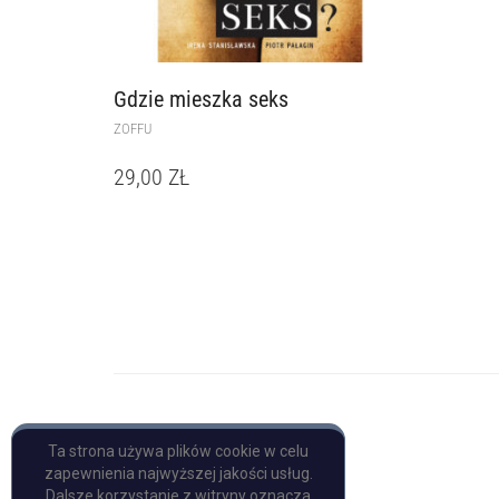
Gdzie mieszka seks
ZOFFU
29,00
ZŁ
Copyright © Pulp Books
Ta strona używa plików cookie w celu
zapewnienia najwyższej jakości usług.
Dalsze korzystanie z witryny oznacza