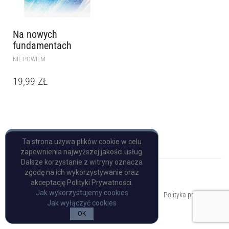
Na nowych
fundamentach
NIE POWIEM
19,99
ZŁ
Ta strona używa plików cookie w celu
zapewnienia najwyższej jakości usług.
Dalsze korzystanie z witryny oznacza
zgodę na ich wykorzystywanie oraz
akceptację Polityki Prywatności.
Copyright © Pulp Books
Jak wykorzystujemy cookies
Polityka prywatności
Jak wyłączyć cookies
OK