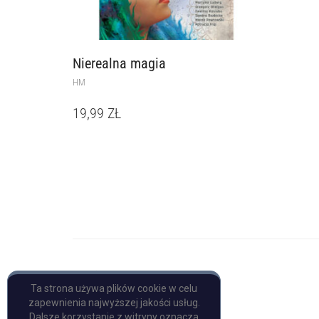
Nierealna magia
HM
19,99
ZŁ
Copyright © Pulp Books
Ta strona używa plików cookie w celu
zapewnienia najwyższej jakości usług.
Dalsze korzystanie z witryny oznacza