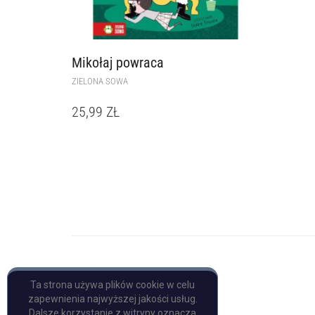
Mikołaj powraca
ZIELONA SOWA
25,99
ZŁ
Copyright © Pulp Books
Ta strona używa plików cookie w celu
zapewnienia najwyższej jakości usług.
Dalsze korzystanie z witryny oznacza