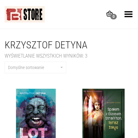
Toggle Menu
0
KRZYSZTOF DETYNA
WYŚWIETLANIE WSZYSTKICH WYNIKÓW: 3
Domyślne sortowanie