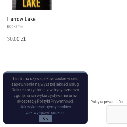
Harrow Lake
BOOKS4YA
30,00
ZŁ
Ta strona używa plików cookie w celu
zapewnienia najwyższej jakości usług.
Dalsze korzystanie z witryny oznacza
zgodę na ich wykorzystywanie oraz
Copyright © Pulp Books
akceptację Polityki Prywatności.
Polityka prywatności
Jak wykorzystujemy cookies
Jak wyłączyć cookies
OK