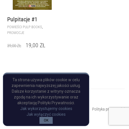
Pulpitacje #1
,
POWIEŚCI PULP BOOKS
PROMOCJE
19,00
ZŁ
39,00
ZŁ
Ta strona używa plików cookie w celu
zapewnienia najwyższej jakości usług.
Dalsze korzystanie z witryny oznacza
zgodę na ich wykorzystywanie oraz
akceptację Polityki Prywatności.
Copyright © Pulp Books
Jak wykorzystujemy cookies
Polityka prywatności
Jak wyłączyć cookies
OK