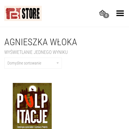
Toggle Menu
0
AGNIESZKA WŁOKA
WYŚWIETLANIE JEDNEGO WYNIKU
Domyślne sortowanie