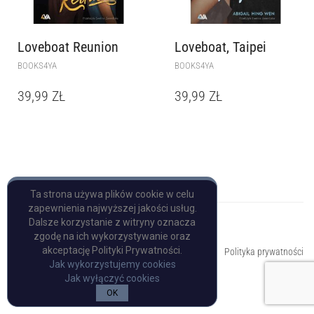
Loveboat Reunion
Loveboat, Taipei
BOOKS4YA
BOOKS4YA
39,99
ZŁ
39,99
ZŁ
Ta strona używa plików cookie w celu
zapewnienia najwyższej jakości usług.
Dalsze korzystanie z witryny oznacza
zgodę na ich wykorzystywanie oraz
Copyright © Pulp Books
akceptację Polityki Prywatności.
Polityka prywatności
Jak wykorzystujemy cookies
Jak wyłączyć cookies
OK